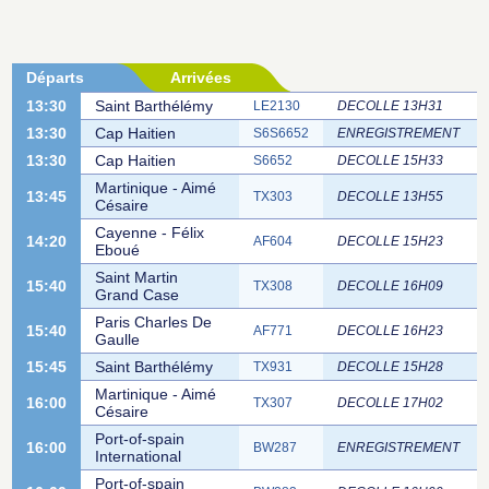
Départs
Arrivées
13:30
Saint Barthélémy
LE2130
DECOLLE 13H31
13:30
Cap Haitien
S6S6652
ENREGISTREMENT
13:30
Cap Haitien
S6652
DECOLLE 15H33
Martinique - Aimé
13:45
TX303
DECOLLE 13H55
Césaire
Cayenne - Félix
14:20
AF604
DECOLLE 15H23
Eboué
Saint Martin
15:40
TX308
DECOLLE 16H09
Grand Case
Paris Charles De
15:40
AF771
DECOLLE 16H23
Gaulle
15:45
Saint Barthélémy
TX931
DECOLLE 15H28
Martinique - Aimé
16:00
TX307
DECOLLE 17H02
Césaire
Port-of-spain
16:00
BW287
ENREGISTREMENT
International
Port-of-spain