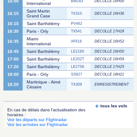
16:00
BW283
DECOLLE 16H00
International
Saint Martin
16:15
TX310
DECOLLE 16H36
Grand Case
16:15
Saint Barthélémy
PV462
16:30
Paris - Orly
TX541
DECOLLE 17H29
Miami
16:35
AF616
DECOLLE 16H52
International
16:45
Saint Barthélémy
LE2160
DECOLLE 16H50
17:00
Saint Barthélémy
LE202T
DECOLLE 16H59
17:20
Saint Barthélémy
LE2758
DECOLLE 17H25
18:00
Paris - Orly
SS927
DECOLLE 18H21
Martinique - Aimé
18:20
TX309
ENREGISTREMENT
Césaire
tous les vols
En cas de délais dans l'actualisation des
horaires :
Voir les départs sur Flightradar
Voir les arrivées sur Flightradar