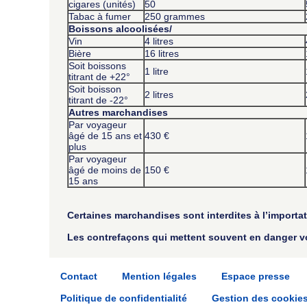
cigares (unités)
50
Tabac à fumer
250 grammes
Boissons alcoolisées/
Vin
4 litres
Bière
16 litres
Soit boissons
1 litre
titrant de +22°
Soit boisson
2 litres
titrant de -22°
Autres marchandises
Par voyageur
âgé de 15 ans et
430 €
plus
Par voyageur
âgé de moins de
150 €
15 ans
Certaines marchandises sont interdites à l’import
Les contrefaçons qui mettent souvent en danger votr
Contact
Mention légales
Espace presse
Politique de confidentialité
Gestion des cookie