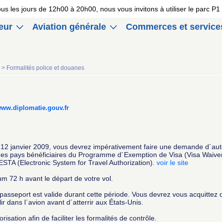
 tous les jours de 12h00 à 20h00, nous vous invitons à utiliser le parc 
eur
Aviation générale
Commerces et service
s >
Formalités police et douanes
ww.diplomatie.gouv.fr
 12 janvier 2009, vous devrez impérativement faire une demande d´auto
s des pays bénéficiaires du Programme d´Exemption de Visa (Visa Waiv
 ESTA (Electronic System for Travel Authorization).
voir le site
 72 h avant le départ de votre vol.
passeport est valide durant cette période. Vous devrez vous acquittez d
 dans l´avion avant d´atterrir aux États-Unis.
isation afin de faciliter les formalités de contrôle.