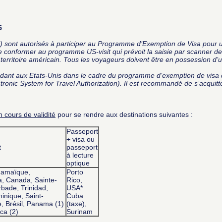
5
e) sont autorisés à participer au Programme d’Exemption de Visa pour 
onformer au programme US-visit qui prévoit la saisie par scanner des 
erritoire américain. Tous les voyageurs doivent être en possession d’un
dant aux Etats-Unis dans le cadre du programme d’exemption de visa doi
tronic System for Travel Authorization). Il est recommandé de s’acquit
n cours de validité
pour se rendre aux destinations suivantes :
Passeport
+ visa ou
t
passeport
à lecture
optique
Jamaïque,
Porto
, Canada, Sainte-
Rico,
rbade, Trinidad,
USA*
minique, Saint-
Cuba
 Brésil, Panama (1)
(taxe),
ca (2)
Surinam