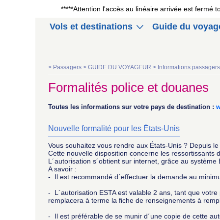
*****Attention l'accès au linéaire arrivée est fermé
Vols et destinations
Guide du voyag
>
Passagers >
GUIDE DU VOYAGEUR >
Informations passager
Formalités police et douanes
Toutes les informations sur votre pays de destination :
w
Nouvelle formalité pour les États-Unis
Vous souhaitez vous rendre aux États-Unis ? Depuis le
Cette nouvelle disposition concerne les ressortissant
L´autorisation s´obtient sur internet, grâce au système
A savoir :
- Il est recommandé d´effectuer la demande au minimum
- L´autorisation ESTA est valable 2 ans, tant que votre 
remplacera à terme la fiche de renseignements à remplir
- Il est préférable de se munir d´une copie de cette autor