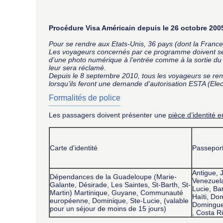
Procédure Visa Américain depuis le 26 octobre 200
Pour se rendre aux Etats-Unis, 36 pays (dont la Franc
Les voyageurs concernés par ce programme doivent se c
d’une photo numérique à l’entrée comme à la sortie du t
leur sera réclamé.
Depuis le 8 septembre 2010, tous les voyageurs se ren
lorsqu’ils feront une demande d’autorisation ESTA (Elec
Formalités de police
Les passagers doivent présenter une
pièce d’identité e
Carte d'identité
Passepor
Antigue, 
Dépendances de la Guadeloupe (Marie-
Venezuela
Galante, Désirade, Les Saintes, St-Barth, St-
Lucie, Ba
Martin) Martinique, Guyane, Communauté
Haïti, Do
européenne, Dominique, Ste-Lucie, (valable
Domingue,
pour un séjour de moins de 15 jours)
, Costa Ri