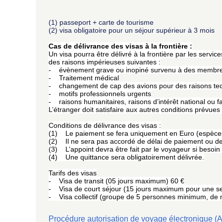
(1) passeport + carte de tourisme
(2) visa obligatoire pour un séjour supérieur à 3 mois
Cas de délivrance des visas à la frontière :
Un visa pourra être délivré à la frontière par les servi
des raisons impérieuses suivantes :
- évènement grave ou inopiné survenu à des membres
- Traitement médical
- changement de cap des avions pour des raisons te
- motifs professionnels urgents
- raisons humanitaires, raisons d’intérêt national ou fai
L’étranger doit satisfaire aux autres conditions prévue
Conditions de délivrance des visas :
(1) Le paiement se fera uniquement en Euro (espèce
(2) Il ne sera pas accordé de délai de paiement ou de
(3) L’appoint devra être fait par le voyageur si besoin 
(4) Une quittance sera obligatoirement délivrée.
Tarifs des visas
- Visa de transit (05 jours maximum) 60 €
- Visa de court séjour (15 jours maximum pour une se
- Visa collectif (groupe de 5 personnes minimum, de mê
Procédure autorisation de voyage électronique (